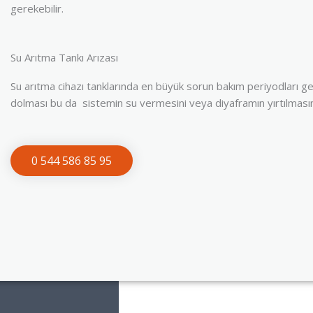
gerekebilir.
Su Arıtma Tankı Arızası
Su arıtma cihazı tanklarında en büyük sorun bakım periyodları geç ya
dolması bu da sistemin su vermesini veya diyaframın yırtılması
0 544 586 85 95