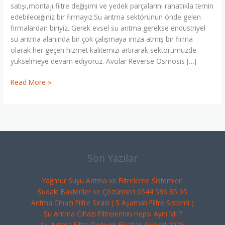
satışı,montajı,filtre değişimi ve yedek parçalarını rahatlıkla temin
edebileceğiniz bir firmayız.Su arıtma sektörünün önde gelen
firmalardan biriyiz. Gerek evsel su arıtma gerekse endüstriyel
su arıtma alanında bir çok çalışmaya imza atmış bir firma
olarak her geçen hizmet kalitemizi artırarak sektörümüzde
yükselmeye devam ediyoruz. Avcılar Reverse Osmosis […]
Read More »
Son Yazılar
Yağmur Suyu Arıtma ve Filtreleme Sistemleri
Sudaki Bakteriler ve Çözümleri 0544 586 85 95
Arıtma Cihazı Filtre Sırası ( 5 Aşamalı Filtre Sistemi )
Su Arıtma Cihazı Filtrelerinin Hepsi Aynı Mı ?
Su Arıtma Filtre Değişim Fiyatları Güncel 2026