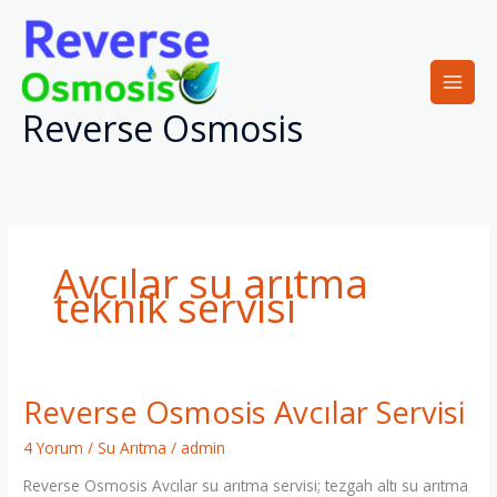
İçeriğe
atla
Reverse Osmosis
Avcılar su arıtma
teknik servisi
Reverse Osmosis Avcılar Servisi
Reverse
Osmosis
4 Yorum
/
Su Arıtma
/
admin
Avcılar
Servisi
Reverse Osmosis Avcılar su arıtma servisi; tezgah altı su arıtma