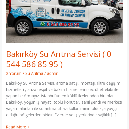
Servisi
(
0
544
586
85
95
)
Bakırköy Su Arıtma Servisi ( 0
544 586 85 95 )
2 Yorum
/
Su Arıtma
/
admin
Bakırköy Su Arıtma Servisi, arıtma satışı, montajı, filtre değişim
hizmetleri , arıza tespit ve bakım hizmetlerini tecrübeli ekibi ile
yapan bir firmayız. İstanbul’un en köklü ilçelerinden biri olan
Bakırköy, yoğun iş hayatı, toplu konutlar, sahil şeridi ve merkezi
yaşam alanları ile su arıtma cihazı kullanımının oldukça yaygın
olduğu bölgelerden biridir. Evlerde ve iş yerlerinde sağlıklı […]
Read More »