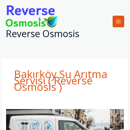
İçeriğe
atla
Reverse Osmosis
Bakırköy Su Arıtma
Servisi ( Reverse
Osmosis )
Bakırköy
Su
Arıtma