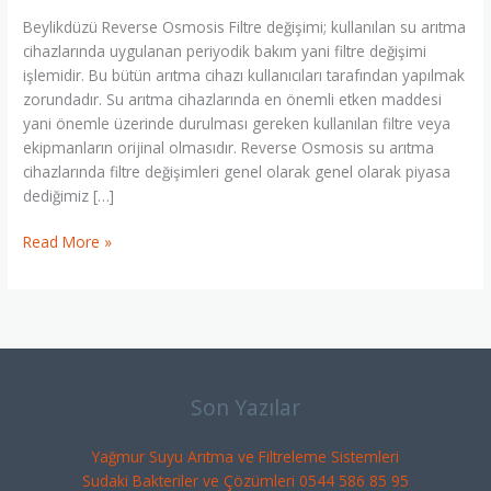
Değişim
Beylikdüzü Reverse Osmosis Filtre değişimi; kullanılan su arıtma
0
cihazlarında uygulanan periyodik bakım yani filtre değişimi
544
işlemidir. Bu bütün arıtma cihazı kullanıcıları tarafından yapılmak
586
zorundadır. Su arıtma cihazlarında en önemli etken maddesi
85
yani önemle üzerinde durulması gereken kullanılan filtre veya
95
ekipmanların orijinal olmasıdır. Reverse Osmosis su arıtma
cihazlarında filtre değişimleri genel olarak genel olarak piyasa
dediğimiz […]
Read More »
Son Yazılar
Yağmur Suyu Arıtma ve Filtreleme Sistemleri
Sudaki Bakteriler ve Çözümleri 0544 586 85 95