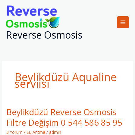
İçeriğe
atla
Reverse Osmosis
Beylikdüzü Aqualine
serviisi
Beylikdüzü Reverse Osmosis
Beylikdüzü
Reverse
Filtre Değişim 0 544 586 85 95
Osmosis
Filtre
3 Yorum
/
Su Arıtma
/
admin