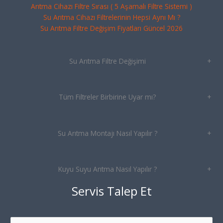
Arıtma Cihazı Filtre Sırası ( 5 Aşamalı Filtre Sistemi )
Su Arıtma Cihazı Filtrelerinin Hepsi Aynı Mı ?
Su Arıtma Filtre Değişim Fiyatları Güncel 2026
Su Arıtma Filtre Değişimi
+
Tüm Filtreler Birbirine Uyar mı?
+
Su Arıtma Montajı Nasıl Yapılır ?
+
Kuyu Suyu Arıtma Nasıl Yapılır ?
+
Servis Talep Et
N