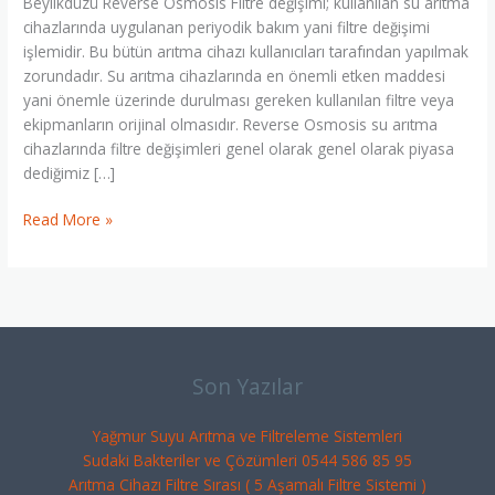
Beylikdüzü Reverse Osmosis Filtre değişimi; kullanılan su arıtma
0
cihazlarında uygulanan periyodik bakım yani filtre değişimi
544
işlemidir. Bu bütün arıtma cihazı kullanıcıları tarafından yapılmak
586
zorundadır. Su arıtma cihazlarında en önemli etken maddesi
85
yani önemle üzerinde durulması gereken kullanılan filtre veya
95
ekipmanların orijinal olmasıdır. Reverse Osmosis su arıtma
cihazlarında filtre değişimleri genel olarak genel olarak piyasa
dediğimiz […]
Read More »
Son Yazılar
Yağmur Suyu Arıtma ve Filtreleme Sistemleri
Sudaki Bakteriler ve Çözümleri 0544 586 85 95
Arıtma Cihazı Filtre Sırası ( 5 Aşamalı Filtre Sistemi )