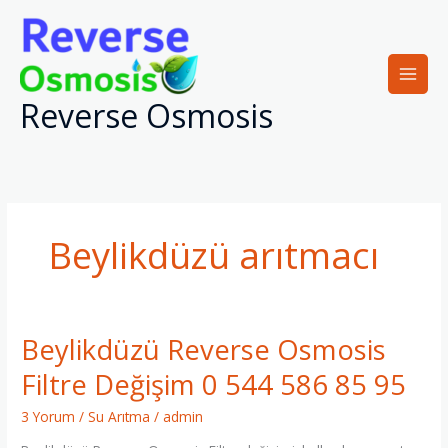
İçeriğe
atla
Reverse Osmosis
Beylikdüzü arıtmacı
Beylikdüzü Reverse Osmosis
Beylikdüzü
Reverse
Filtre Değişim 0 544 586 85 95
Osmosis
Filtre
3 Yorum
/
Su Arıtma
/
admin
Değişim