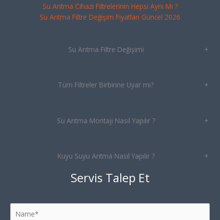
Su Arıtma Cihazı Filtrelerinin Hepsi Aynı Mı ?
Su Arıtma Filtre Değişim Fiyatları Güncel 2026
Su Arıtma Filtre Değişimi
+
Tüm Filtreler Birbirine Uyar mı?
+
Su Arıtma Montajı Nasıl Yapılır ?
+
Kuyu Suyu Arıtma Nasıl Yapılır ?
+
Servis Talep Et
N
a