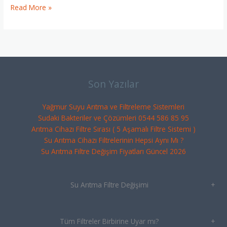
Read More »
Son Yazılar
Yağmur Suyu Arıtma ve Filtreleme Sistemleri
Sudaki Bakteriler ve Çözümleri 0544 586 85 95
Arıtma Cihazı Filtre Sırası ( 5 Aşamalı Filtre Sistemi )
Su Arıtma Cihazı Filtrelerinin Hepsi Aynı Mı ?
Su Arıtma Filtre Değişim Fiyatları Güncel 2026
Su Arıtma Filtre Değişimi
+
Tüm Filtreler Birbirine Uyar mı?
+