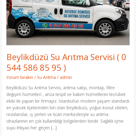
Servisi
(
0
544
586
85
95
)
Beylikdüzü Su Arıtma Servisi ( 0
544 586 85 95 )
Yorum bırakın
/
Su Arıtma
/
admin
Beylikdüzü Su Arıtma Servisi, arıtma satışı, montajı, filtre
değişim hizmetleri , arıza tespit ve bakım hizmetlerini tecrübeli
ekibi ile yapan bir firmayız. İstanbul’un modern yaşam standardı
en yüksek ilçelerinden biri olan Beylikdüzü, yoğun konut siteleri,
rezidanslar, iş yerleri ve ticari merkezleriyle su arıtma
cihazlarının en çok kullanıldığı bölgelerden biridir. Sağlıklı içme
suyu ihtiyacı her geçen […]