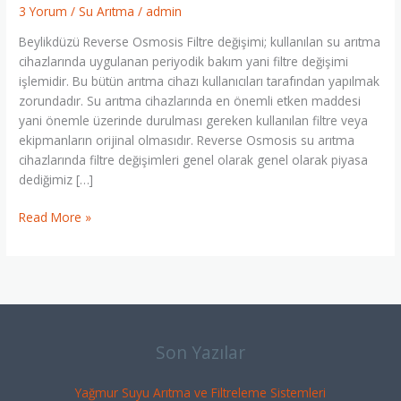
Filtre
3 Yorum
/
Su Arıtma
/
admin
Değişim
Beylikdüzü Reverse Osmosis Filtre değişimi; kullanılan su arıtma
0
cihazlarında uygulanan periyodik bakım yani filtre değişimi
544
işlemidir. Bu bütün arıtma cihazı kullanıcıları tarafından yapılmak
586
zorundadır. Su arıtma cihazlarında en önemli etken maddesi
85
yani önemle üzerinde durulması gereken kullanılan filtre veya
95
ekipmanların orijinal olmasıdır. Reverse Osmosis su arıtma
cihazlarında filtre değişimleri genel olarak genel olarak piyasa
dediğimiz […]
Read More »
Son Yazılar
Yağmur Suyu Arıtma ve Filtreleme Sistemleri