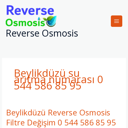
İçeriğe
atla
Reverse Osmosis
Beylikdüzü su
arıtma numarası 0
544 586 85 95
Beylikdüzü Reverse Osmosis
Beylikdüzü
Reverse
Filtre Değişim 0 544 586 85 95
Osmosis