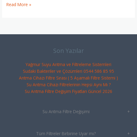
Read More »
Son Yazılar
Yağmur Suyu Arıtma ve Filtreleme Sistemleri
Sudaki Bakteriler ve Çözümleri 0544 586 85 95
Arıtma Cihazı Filtre Sırası ( 5 Aşamalı Filtre Sistemi )
Su Arıtma Cihazı Filtrelerinin Hepsi Aynı Mı ?
Su Arıtma Filtre Değişim Fiyatları Güncel 2026
Su Arıtma Filtre Değişimi
+
Tüm Filtreler Birbirine Uyar mı?
+