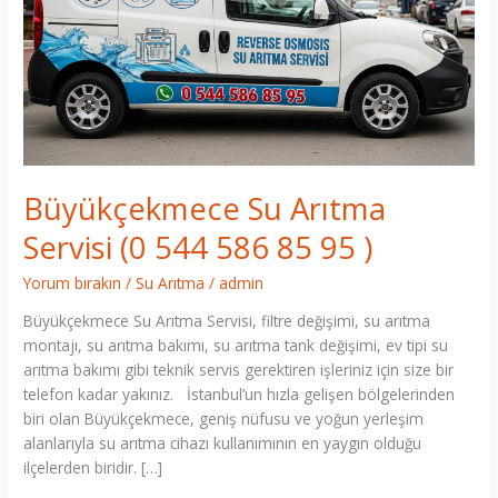
Servisi
(0
544
586
85
95
)
Büyükçekmece Su Arıtma
Servisi (0 544 586 85 95 )
Yorum bırakın
/
Su Arıtma
/
admin
Büyükçekmece Su Arıtma Servisi, filtre değişimi, su arıtma
montajı, su arıtma bakımı, su arıtma tank değişimi, ev tipi su
arıtma bakımı gibi teknik servis gerektiren işleriniz için size bir
telefon kadar yakınız. İstanbul’un hızla gelişen bölgelerinden
biri olan Büyükçekmece, geniş nüfusu ve yoğun yerleşim
alanlarıyla su arıtma cihazı kullanımının en yaygın olduğu
ilçelerden biridir. […]