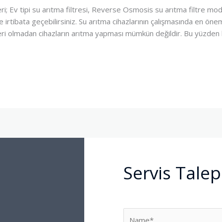
i; Ev tipi su arıtma filtresi, Reverse Osmosis su arıtma filtre modell
e irtibata geçebilirsiniz. Su arıtma cihazlarının çalışmasında en ön
eri olmadan cihazların arıtma yapması mümkün değildir. Bu yüzden k
Servis Talep
N