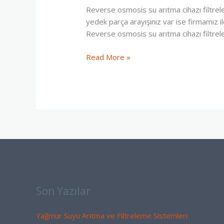
Arıtma
Reverse osmosis su arıtma cihazı filtreler
Filtreleri
yedek parça arayışınız var ise firmamız il
(
Reverse osmosis su arıtma cihazı filtrel
0
544
Read More »
586
85
95
)
Son Yazılar
Yağmur Suyu Arıtma ve Filtreleme Sistemleri