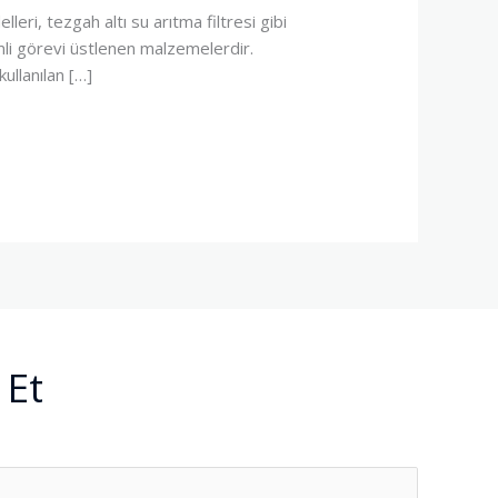
eri, tezgah altı su arıtma filtresi gibi
emli görevi üstlenen malzemelerdir.
ullanılan […]
 Et