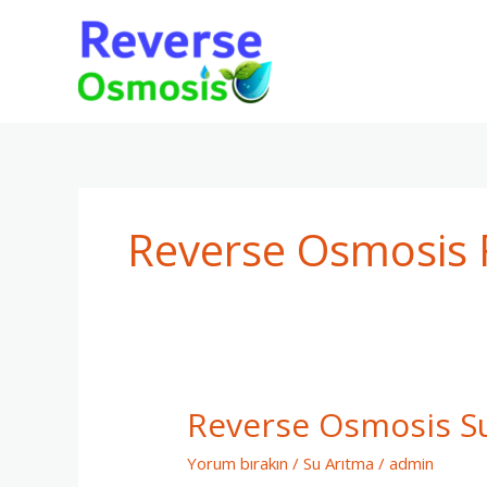
İçeriğe
atla
Reverse Osmosis Fi
Reverse Osmosis Su 
Reverse
Osmosis
Yorum bırakın
/
Su Arıtma
/
admin
Su