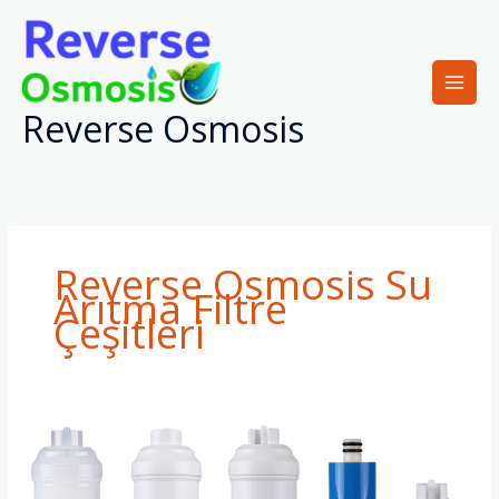
İçeriğe
atla
Reverse Osmosis
Reverse Osmosis Su
Arıtma Filtre
Çeşitleri
Reverse
Osmosis
Su