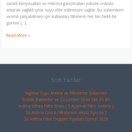
zararlı kimyasalları ve mikroorganizmaları yüksek oranda
arıtarak sağlıklı içme suyu elde edilmesini sağlar. Bu sistemlerin
verimli çalışabilmesi için kullanılan filtrelerin her biri farklı bir
göreve […]
Read More »
Son Yazılar
Yağmur Suyu Arıtma ve Filtreleme Sistemleri
Sudaki Bakteriler ve Çözümleri 0544 586 85 95
Arıtma Cihazı Filtre Sırası ( 5 Aşamalı Filtre Sistemi )
Su Arıtma Cihazı Filtrelerinin Hepsi Aynı Mı ?
Su Arıtma Filtre Değişim Fiyatları Güncel 2026