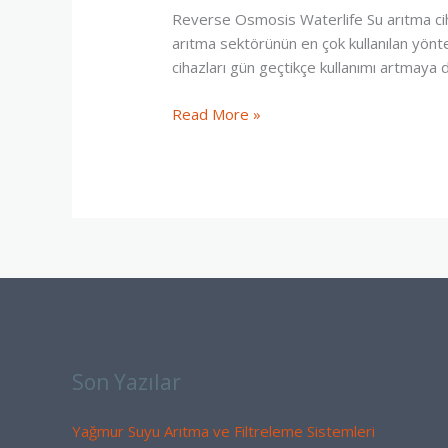
Servisi
Reverse Osmosis Waterlife Su arıtma cihazı
arıtma sektörünün en çok kullanılan yönte
cihazları gün geçtikçe kullanımı artma
Read More »
Son Yazılar
Yağmur Suyu Arıtma ve Filtreleme Sistemleri