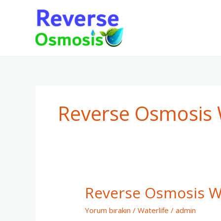
İçeriğe
atla
Reverse Osmosis W
Reverse Osmosis Wa
Reverse
Osmosis
Yorum bırakın
/
Waterlife
/
admin
Waterlife