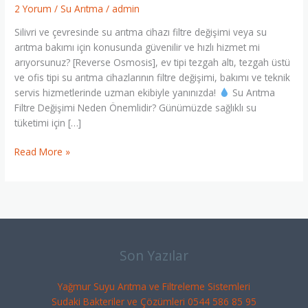
Filtre
2 Yorum
/
Su Arıtma
/
admin
Değişimi
Silivri ve çevresinde su arıtma cihazı filtre değişimi veya su
(0
arıtma bakımı için konusunda güvenilir ve hızlı hizmet mi
544
arıyorsunuz? [Reverse Osmosis], ev tipi tezgah altı, tezgah üstü
586
ve ofis tipi su arıtma cihazlarının filtre değişimi, bakımı ve teknik
85
servis hizmetlerinde uzman ekibiyle yanınızda!
Su Arıtma
95)
Filtre Değişimi Neden Önemlidir? Günümüzde sağlıklı su
tüketimi için […]
Read More »
Son Yazılar
Yağmur Suyu Arıtma ve Filtreleme Sistemleri
Sudaki Bakteriler ve Çözümleri 0544 586 85 95