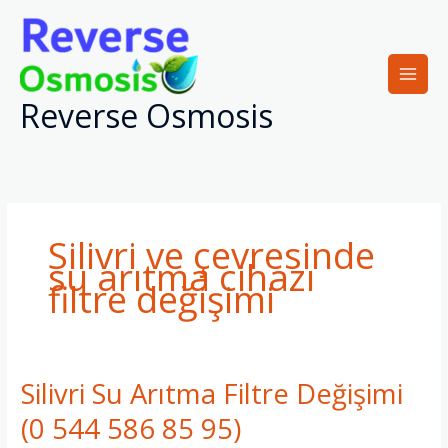
İçeriğe
atla
Reverse Osmosis
Silivri ve çevresinde
su arıtma cihazı
filtre değişimi
Silivri Su Arıtma Filtre Değişimi
Silivri
Su
(0 544 586 85 95)
Arıtma