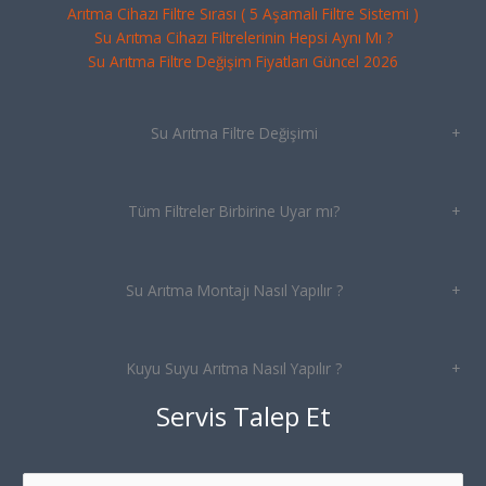
Arıtma Cihazı Filtre Sırası ( 5 Aşamalı Filtre Sistemi )
Su Arıtma Cihazı Filtrelerinin Hepsi Aynı Mı ?
Su Arıtma Filtre Değişim Fiyatları Güncel 2026
Su Arıtma Filtre Değişimi
+
Tüm Filtreler Birbirine Uyar mı?
+
Su Arıtma Montajı Nasıl Yapılır ?
+
Kuyu Suyu Arıtma Nasıl Yapılır ?
+
Servis Talep Et
N