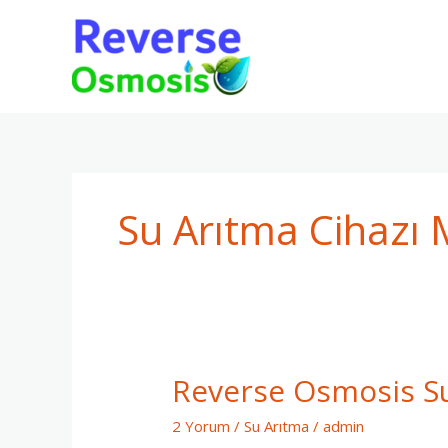
İçeriğe
atla
Su Arıtma Cihazı 
Reverse Osmosis Su
Reverse
Osmosis
2 Yorum
/
Su Arıtma
/
admin
Su