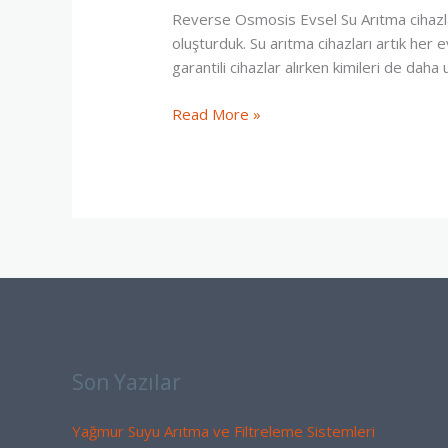
Arıtma
Reverse Osmosis Evsel Su Arıtma cihazları
Cihazı
oluşturduk. Su arıtma cihazları artık her e
Montaj
garantili cihazlar alırken kimileri de da
Şablonu
Read More »
Son Yazılar
Yağmur Suyu Arıtma ve Filtreleme Sistemleri