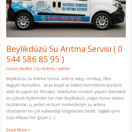
(
0
544
586
85
95
)
Beylikdüzü Su Arıtma Servisi ( 0
544 586 85 95 )
Yorum bırakın
/
Su Arıtma
/
admin
Beylikdüzü Su Arıtma Servisi, arıtma satışı, montajı, filtre
değişim hizmetleri , arıza tespit ve bakım hizmetlerini tecrübeli
ekibi ile yapan bir firmayız. İstanbul’un modern yaşam standardı
en yüksek ilçelerinden biri olan Beylikdüzü, yoğun konut siteleri,
rezidanslar, iş yerleri ve ticari merkezleriyle su arıtma
cihazlarının en çok kullanıldığı bölgelerden biridir. Sağlıklı içme
suyu ihtiyacı her geçen […]
Read More »