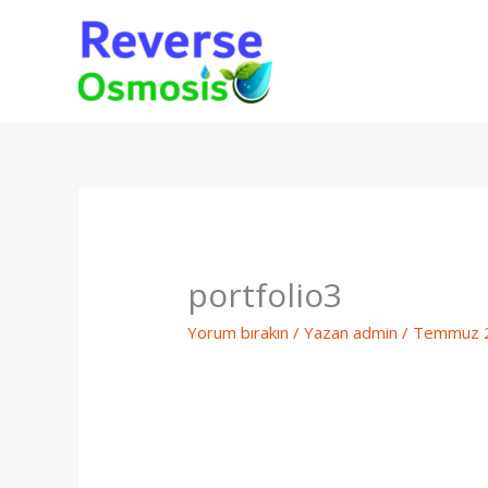
İçeriğe
atla
portfolio3
Yorum bırakın
/ Yazan
admin
/
Temmuz 2