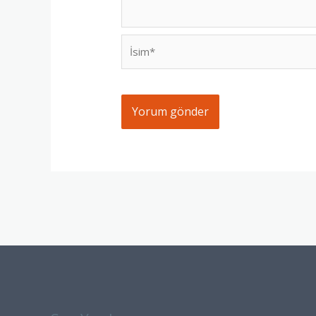
İsim*