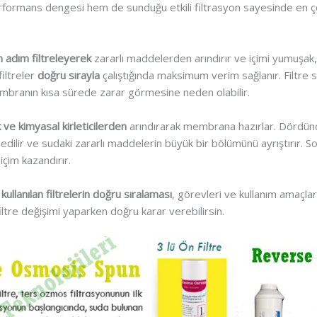
rformans dengesi hem de sunduğu etkili filtrasyon sayesinde en ço
 adım filtreleyerek
zararlı maddelerden arındırır ve içimi yumuşak, 
filtreler
doğru sırayla
çalıştığında maksimum verim sağlanır. Filtre s
embranın kısa sürede zarar görmesine neden olabilir.
ve kimyasal kirleticilerden
arındırarak membrana hazırlar. Dördü
ul edilir ve sudaki zararlı maddelerin büyük bir bölümünü ayrıştırır.
 içim kazandırır.
kullanılan filtrelerin doğru sıralaması
, görevleri ve kullanım amaçları
re değişimi yaparken doğru karar verebilirsin.