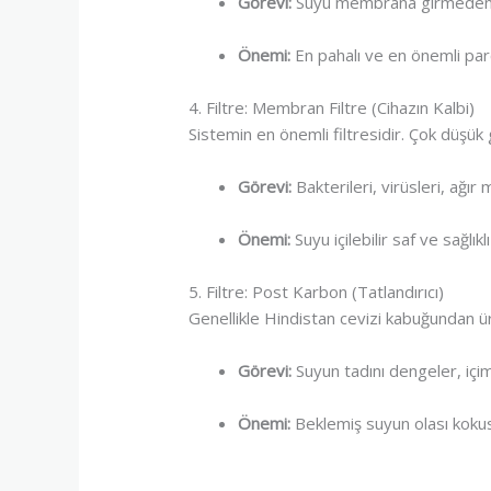
Görevi:
Suyu membrana girmeden ö
Önemi:
En pahalı ve en önemli parç
4. Filtre: Membran Filtre (Cihazın Kalbi)
Sistemin en önemli filtresidir. Çok düşük
Görevi:
Bakterileri, virüsleri, ağır
Önemi:
Suyu içilebilir saf ve sağlık
5. Filtre: Post Karbon (Tatlandırıcı)
Genellikle Hindistan cevizi kabuğundan ü
Görevi:
Suyun tadını dengeler, içim
Önemi:
Beklemiş suyun olası kokusu