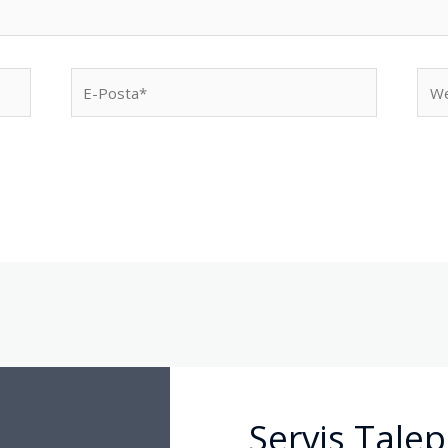
E-
We
Posta*
sites
Servis Talep