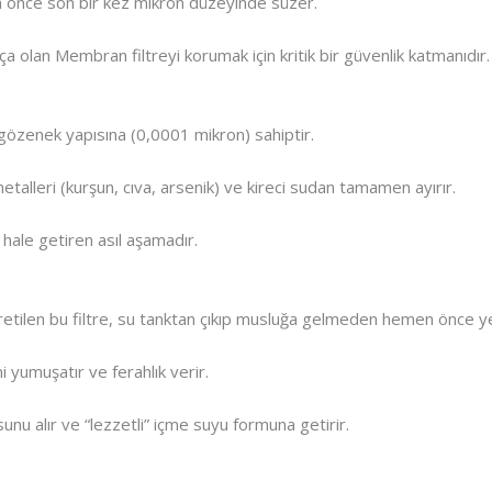
nce son bir kez mikron düzeyinde süzer.
a olan Membran filtreyi korumak için kritik bir güvenlik katmanıdır.
 gözenek yapısına (0,0001 mikron) sahiptir.
 metalleri (kurşun, cıva, arsenik) ve kireci sudan tamamen ayırır.
lı hale getiren asıl aşamadır.
retilen bu filtre, su tanktan çıkıp musluğa gelmeden hemen önce yer
i yumuşatır ve ferahlık verir.
nu alır ve “lezzetli” içme suyu formuna getirir.