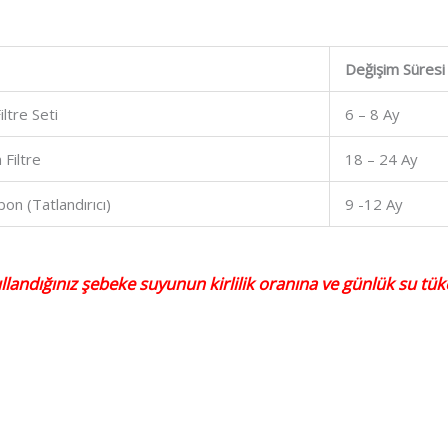
Değişim Süresi
ltre Seti
6 – 8 Ay
Filtre
18 – 24 Ay
on (Tatlandırıcı)
9 -12 Ay
ullandığınız şebeke suyunun kirlilik oranına ve günlük su tük