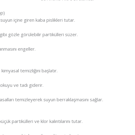
ap)
suyun içine giren kaba pislikleri tutar.
bi gözle görülebilir partikülleri süzer.
kanmasını engeller.
kimyasal temizliğini başlatır.
kokuyu ve tadı giderir.
salları temizleyerek suyun berraklaşmasını sağlar.
çük partikülleri ve klor kalıntılarını tutar.