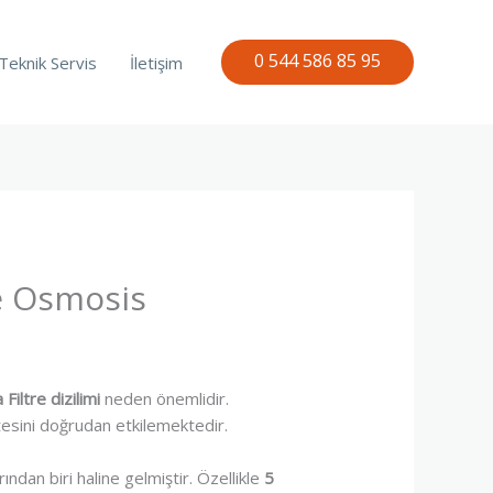
0 544 586 85 95
Teknik Servis
İletişim
se Osmosis
Filtre dizilimi
neden önemlidir.
itesini doğrudan etkilemektedir.
rından biri haline gelmiştir. Özellikle
5