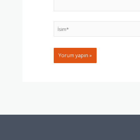
İsim*