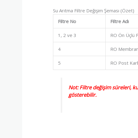
Su Arıtma Filtre Değişim Şeması (Özet)
Filtre No
Filtre Adı
1, 2 ve 3
RO Ön Üçlü Fi
4
RO Membran 
5
RO Post Karb
Not: Filtre değişim süreleri, k
gösterebilir.