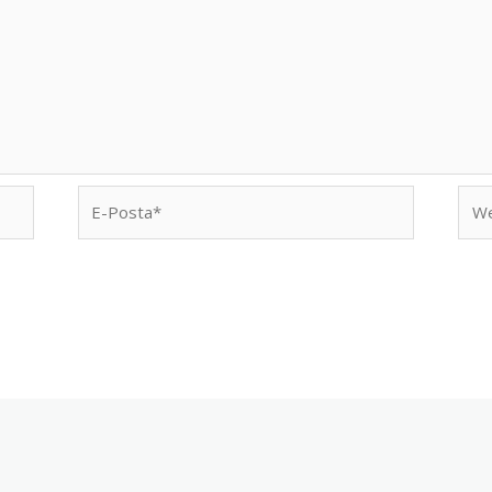
E-
We
Posta*
sites