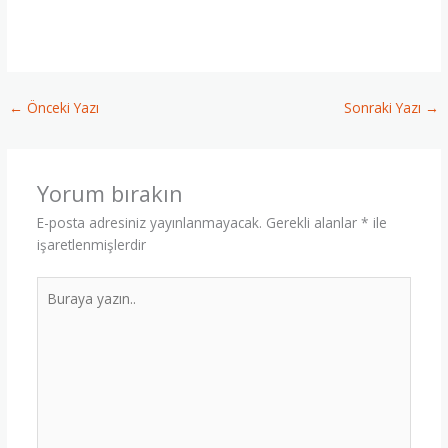
Osmosis Servisi, ♣ Tefenni Reverse Osmosis Servisi, ♣
Yeşilova Reverse Osmosis Servisi,
←
Önceki Yazı
Sonraki Yazı
→
Yorum bırakın
E-posta adresiniz yayınlanmayacak.
Gerekli alanlar
*
ile
işaretlenmişlerdir
Buraya
yazın..