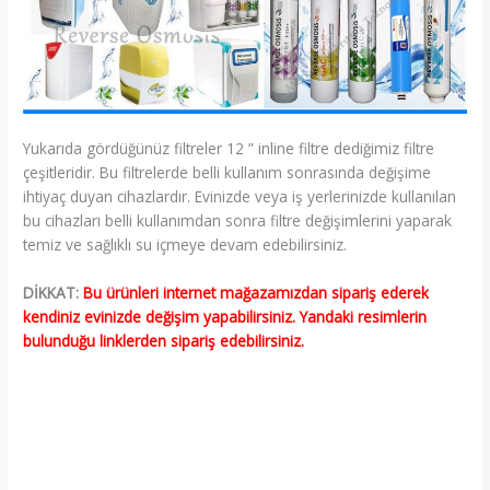
Yukarıda gördüğünüz filtreler 12 ” inline filtre dediğimiz filtre
çeşitleridir. Bu filtrelerde belli kullanım sonrasında değişime
ihtiyaç duyan cihazlardır. Evinizde veya iş yerlerinizde kullanılan
bu cihazları belli kullanımdan sonra filtre değişimlerini yaparak
temiz ve sağlıklı su içmeye devam edebilirsiniz.
DİKKAT:
Bu ürünleri internet mağazamızdan sipariş ederek
kendiniz evinizde değişim yapabilirsiniz. Yandaki resimlerin
bulunduğu linklerden sipariş edebilirsiniz.
♣ Burdur Reverse Osmosis Servisi, ♣ Ağlasun Reverse
Osmosis Servisi, ♣ Altınyayla Reverse Osmosis Servisi,♣ Bucak
Reverse Osmosis Servisi,♣ Çavdar Reverse Osmosis Servisi, ♣
Çeltikçi Reverse Osmosis Servisi, ♣ Gölhisar Reverse Osmosis
Servisi,♣ Karamanlı Reverse Osmosis Servisi, ♣ Kemer Reverse