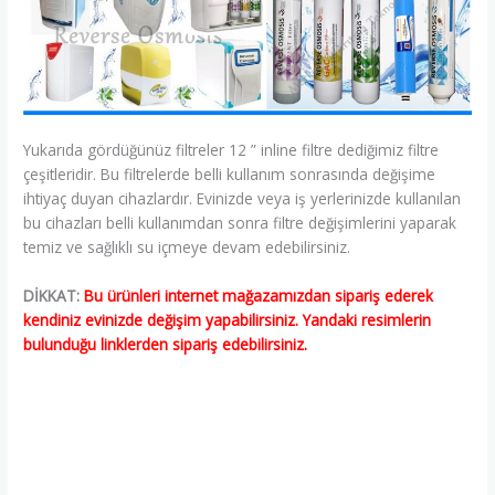
Yukarıda gördüğünüz filtreler 12 ” inline filtre dediğimiz filtre
çeşitleridir. Bu filtrelerde belli kullanım sonrasında değişime
ihtiyaç duyan cihazlardır. Evinizde veya iş yerlerinizde kullanılan
bu cihazları belli kullanımdan sonra filtre değişimlerini yaparak
temiz ve sağlıklı su içmeye devam edebilirsiniz.
DİKKAT:
Bu ürünleri internet mağazamızdan sipariş ederek
kendiniz evinizde değişim yapabilirsiniz. Yandaki resimlerin
bulunduğu linklerden sipariş edebilirsiniz.
♣ İzmir Reverse Osmosis Servisi, ♣ Aliağa Reverse Osmosis
Servisi, ♣ Balçova Reverse Osmosis Servisi, ♣ Bayındır Reverse
Osmosis Servisi, ♣ Bayraklı Reverse Osmosis Servisi, ♣
Bergama Reverse Osmosis Servisi, ♣ Beydağ Reverse Osmosis
Servisi,♣ Bornova Reverse Osmosis Servisi, ♣ Buca Reverse