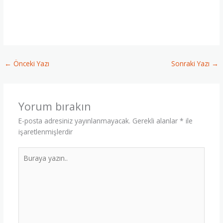
♣ Muş Reverse Osmosis, ♣ Bulanık Reverse Osmosis, ♣
Malazgirt Reverse Osmosis, ♣ Varto Reverse Osmosis, ♣
Korkut Reverse Osmosis, ♣ Hasköy Reverse Osmosis,
←
Önceki Yazı
Sonraki Yazı
→
Yorum bırakın
E-posta adresiniz yayınlanmayacak.
Gerekli alanlar
*
ile
işaretlenmişlerdir
Buraya
yazın..