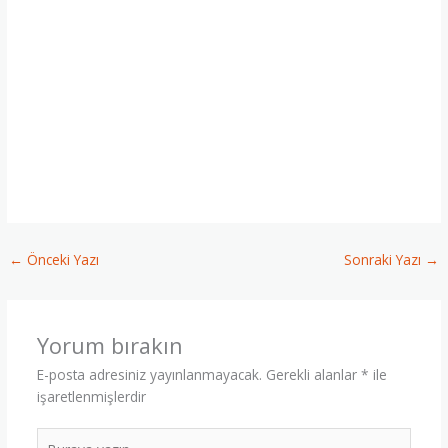
♣ Sivas Reverse Osmosis, ♣ Sarkışla Reverse Osmosis, ♣
Yıldızeli Reverse Osmosis, ♣ Suşehri Reverse Osmosis, ♣
Gemerek Reverse Osmosis, ♣ Zara Reverse Osmosis, ♣
Kangal Reverse Osmosis, ♣ Gürün Reverse Osmosis, ♣ Divriği
Reverse Osmosis, ♣ Koyulhisar Reverse Osmosis, ♣ Hafik
Reverse Osmosis, ♣ Ulaş Reverse Osmosis, ♣ Altınyayla
Reverse Osmosis, ♣ İmranlı Reverse Osmosis, ♣ Akıncılar
Reverse Osmosis, ♣ Gölova Reverse Osmosis, ♣ Doğanşar
Reverse Osmosis,
←
Önceki Yazı
Sonraki Yazı
→
Yorum bırakın
E-posta adresiniz yayınlanmayacak.
Gerekli alanlar
*
ile
işaretlenmişlerdir
Buraya