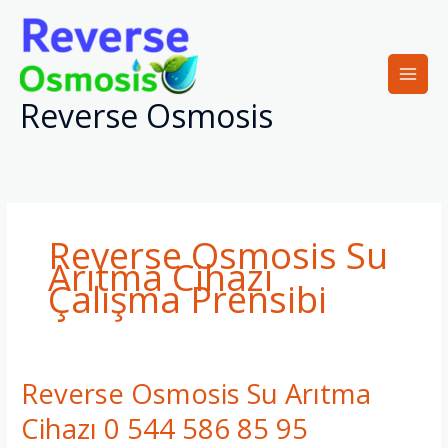
İçeriğe
atla
Reverse Osmosis
Reverse Osmosis Su
Arıtma Cihazı
Çalışma Prensibi
Reverse Osmosis Su Arıtma
Reverse
Osmosis
Cihazı 0 544 586 85 95
Su