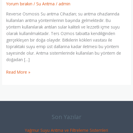
Arıtma
Yorum bırakın
/
Su Arıtma
/
admin
Cihazı
Reverse Osmosis Su arıtma Cihazları; su arıtma cihazlarında
0
kullanılan arıtma yöntemlerinin başında gelmektedir. Bu
544
yöntem kullanılarak arıtılan sular kaliteli ve lezzetli içme suyu
586
olarak kullanılmaktadır. Ters Ozmos tabiatta kendiliğinden
85
gerçekleşen bir doğa olayıdır. Bitkilerin kökleri vasıtası ile
95
topraktaki suyu emip üst dallarına kadar iletmesi bu yöntem
sayesinde olur. Arıtma sistemlerinde kullanılan bu yöntem de
doğadan […]
Read More »
Son Yazılar
Yağmur Suyu Arıtma ve Filtreleme Sistemleri