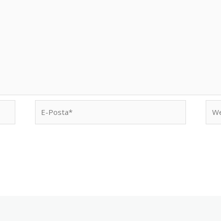
E-
We
Posta*
sites