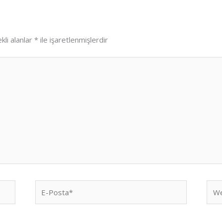
kli alanlar
*
ile işaretlenmişlerdir
E-
We
Posta*
sites