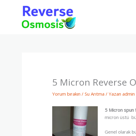
İçeriğe
atla
5 Micron Reverse Os
Yorum bırakın
/
Su Arıtma
/ Yazan
admin
5 Micron spun f
micron üstü büt
Genel olarak büt