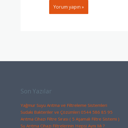
Son Yazılar
Yağmur Suyu Arıtma ve Filtreleme Sistemleri
Sudaki Bakteriler ve Çözümleri 0544 586 85 95
Arıtma Cihazı Filtre Sırası ( 5 Aşamalı Filtre Sistemi )
Su Arıtma Cihazı Filtrelerinin Hepsi Aynı Mı ?