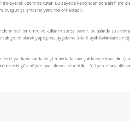
filtreleyerek üzerinde tutar. Bu sayede kendinden sonraki filtre e
 ve düzgün çalışmasına yardımcı olmaktadır.
trelerin belli bir ömrü ve kullanım süresi vardır. Bu aslında su arıtma
ncak genel olarak yaptığımız uygulama 3 ile 6 aylık bakımlarda deği
biri fiyat konusunda müşterinin kafasının çok karıştırılmasıdır. Çünkü 
rünlerin görünüşleri aynı olması sebebi ile 10 tl ye de bulabilirsiniz