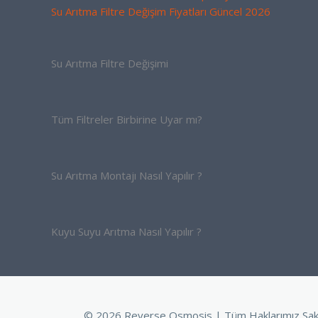
Su Arıtma Filtre Değişim Fiyatları Güncel 2026
Su Arıtma Filtre Değişimi
Tüm Filtreler Birbirine Uyar mı?
Su Arıtma Montajı Nasıl Yapılır ?
Kuyu Suyu Arıtma Nasıl Yapılır ?
© 2026 Reverse Osmosis | Tüm Haklarımız Sak