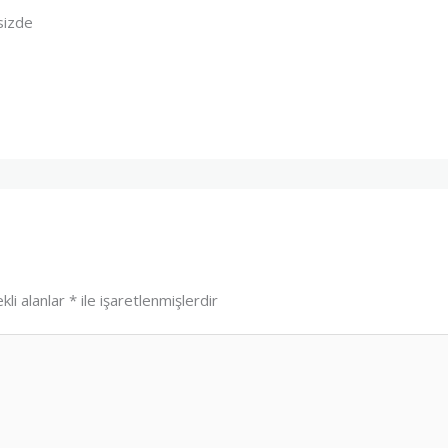
sizde
kli alanlar
*
ile işaretlenmişlerdir