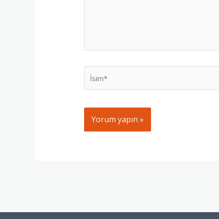
İsim*