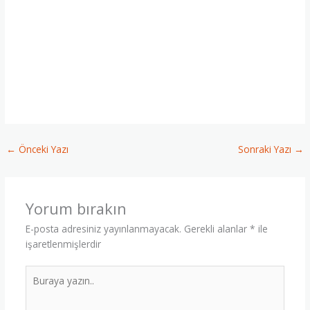
♣ Kütahya Reverse Osmosis, ♣ Tavşanlı Reverse Osmosis, ♣
Simav Reverse Osmosis, ♣ Gediz Reverse Osmosis, ♣ Emet
Reverse Osmosis, ♣ Altıntaş Reverse Osmosis, ♣ Domaniç
Reverse
Osmosis,♣ Hisarcık Reverse Osmosis, ♣ Aslanapa
Reverse Osmosis, ♣ Çavdarhisar Reverse Osmosis, ♣ Şaphane
Reverse Osmosis,♣ ;Pazarlar Reverse Osmosis, ♣ Dumlupınar
Reverse Osmosis,
←
Önceki Yazı
Sonraki Yazı
→
Yorum bırakın
E-posta adresiniz yayınlanmayacak.
Gerekli alanlar
*
ile
işaretlenmişlerdir
Buraya
yazın..