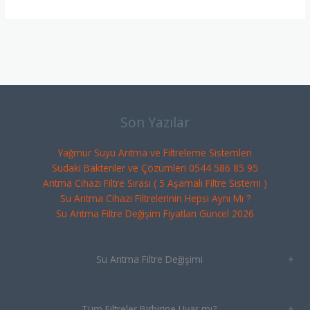
Son Yazılar
Yağmur Suyu Arıtma ve Filtreleme Sistemleri
Sudaki Bakteriler ve Çözümleri 0544 586 85 95
Arıtma Cihazı Filtre Sırası ( 5 Aşamalı Filtre Sistemi )
Su Arıtma Cihazı Filtrelerinin Hepsi Aynı Mı ?
Su Arıtma Filtre Değişim Fiyatları Güncel 2026
Su Arıtma Filtre Değişimi
+
Tüm Filtreler Birbirine Uyar mı?
+