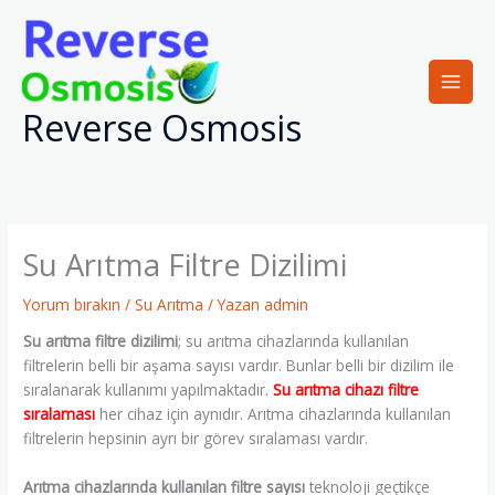
İçeriğe
atla
Reverse Osmosis
Su Arıtma Filtre Dizilimi
Yorum bırakın
/
Su Arıtma
/ Yazan
admin
Su arıtma filtre dizilimi
; su arıtma cihazlarında kullanılan
filtrelerin belli bir aşama sayısı vardır. Bunlar belli bir dizilim ile
sıralanarak kullanımı yapılmaktadır.
Su arıtma cihazı filtre
sıralaması
her cihaz için aynıdır. Arıtma cihazlarında kullanılan
filtrelerin hepsinin ayrı bir görev sıralaması vardır.
Arıtma cihazlarında kullanılan filtre sayısı
teknoloji geçtikçe