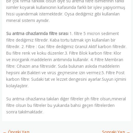
Bir çok firma farklılık olsun diye su arıtma filtre isimlerinin farklı
isimler koyarak kullanıcının kafasında farklı bir işlev yapıyormuş
hissi uyandırmak istemektedir. Oysa dediğimiz gibi kullanılan
mineral sistemi aynıdır.
Su arıtma cihazlarında filtre sırası
1. filtre 5 micron sediment
filtre dediğimiz filtredir. Kaba tortu tutmak için kullanılan bir
filtredir. 2. Filtre : Gac filtre dediğimiz Granül Aktif karbon filtredir.
Bu filtre renk ve koku düzenler.3. Filtre Blok karbon filtre: Klor
ve inorganik maddelerin arıtımında kullanılır. 4. Filtre Membran
filtre: Cihazın ana filtresidir. Suda bulunan askıda maddelerin
hepsini alır.Bakteri ve virüs geçmesine izin vermez.5. Filtre Post
karbon filtre: Sudaki tat ve lezzet dengesini ayarlar.Suyun içimini
kolaylaştırır.
Su arıtma cihazlarına takılan diğer filtreler ph filtre olsun,mineral
filtre olsun bu filtreler bu yukarıda bahsi geçen filtrelerden
sonra takılmaktadır.
←
Önceki Yazı
Sonraki Yazı
→